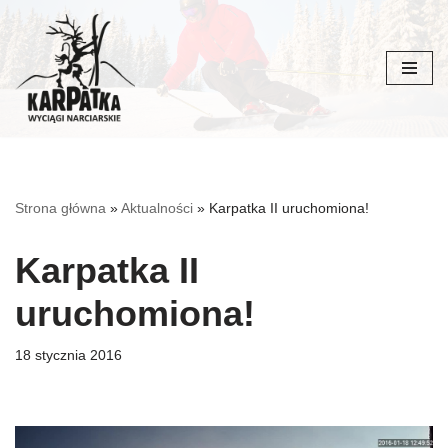
Przejdź
do
treści
Strona główna
»
Aktualności
»
Karpatka II uruchomiona!
Karpatka II
uruchomiona!
18 stycznia 2016