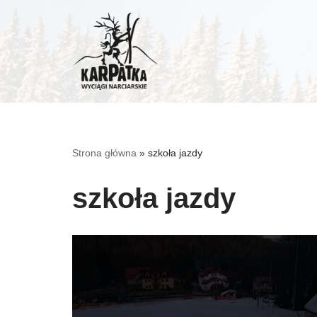
Przejdź
do
treści
Strona główna
»
szkoła jazdy
szkoła jazdy